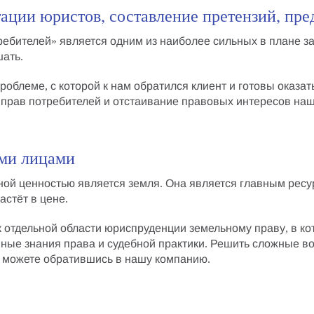
ации юристов, составление претензий, пред
ребителей»
является одним из наиболее сильных в плане
з
ать.
облеме, с которой к нам обратился клиент и готовы оказа
 прав потребителей
и
отстаивание правовых интересов
наши
ми лицами
ой ценностью является земля. Она является главным рес
астёт в цене.
 отдельной области юриспруденции
земельному праву
, в к
нные знания права и судебной практики. Решить сложные в
 можете обратившись в нашу компанию.