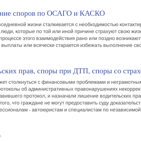
ение споров по ОСАГО и КАСКО
вседневной жизни сталкивается с необходимостью контакти
 люди, которые по той или иной причине страхуют свою жи
 процессе этого взаимодействия рано или поздно возникаю
е выплаты
или всячески старается избежать выполнение сво
льских прав, споры при ДТП, споры со стра
ожет столкнуться с финансовыми проблемами и неграмотн
протоколы об административных правонарушениях некоррек
тавившего протокол, и назначали
лишение водительских пр
того, что граждане не могут предоставить суду доказатель
фессионалам -
автоюристам
и специалистам по
независимой
о