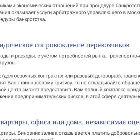
никами экономических отношений при
процедуре банкротст
ания оказывает
услуги арбитражного управляющего в Моск
едуры банкротства
.
ридическое сопровождение перевозчиков
оды и расходы, с учётом потребностей рынка
транспортно-
грузов.
(долгосрочных контрактах или разовых договорах), транспо
ят Вас к финансовому кризису, то не откладывайте обращ
вой центр сможет предоставить Вам полный
комплекс юриди
ения предпринимательских рисков, в этой сфере деятельн
вартиры, офиса или дома, независимая оце
артиры
. Виновник залива отказывается платить добровольн
е производит выплату?