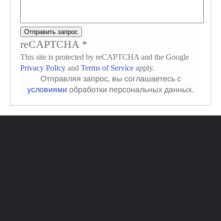
Отправить запрос
reCAPTCHA
*
This site is protected by reCAPTCHA and the Google
Privacy Policy
and
Terms of Service
apply.
Отправляя запрос, вы соглашаетесь с
Заказать обратный звонок или позвонить
условиями
обработки персональных данных.
по бесплатному номеру в России -
8
(800) 600-90-93
Отправить запрос
reCAPTCHA
*
This site is protected by reCAPTCHA and the Google
Privacy Policy
and
Terms of Service
apply.
Отправляя запрос, вы соглашаетесь с
условиями
обработки персональных данных.