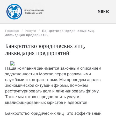
Перейти к содержимому
МЕНЮ
Главная
Услуги
Банкротство юридических лиц,
ликвидация предприятий
Банкротство юридических лиц,
ликвидация предприятий
Наша компания занимается
законным списанием
задолженности в Москве
перед различными
службами и контрагентами. Мы проведем
анализ
экономической ситуации фирмы
, поможем
реструктурировать долг
и
ликвидировать фирму
.
Также мы готовы предоставить
услуги
квалифицированных юристов
и адвокатов.
Банкротство юридических лиц
- это эффективный