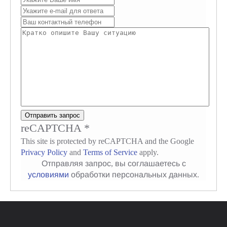
Отправить запрос
reCAPTCHA
*
This site is protected by reCAPTCHA and the Google
Privacy Policy
and
Terms of Service
apply.
Отправляя запрос, вы соглашаетесь с
Заказать обратный звонок или позвонить
условиями
обработки персональных данных.
по бесплатному номеру в России -
8
(800) 600-90-93